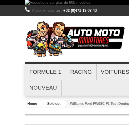
Appelez-nous au :
+32 (0)473 19 07 43
FORMULE 1
RACING
VOITURE
NOUVEAU
Home
Sold out
Williams Ford FW08C F1 Test Doni