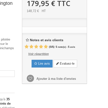
179,95 €
TTC
ington
148,72 €
HT
 pilotée
Notes et avis clients
sur le
(
5
/
5
)
5
5
note(s) -
avis
Minichamps
Voir répartition
Lire avis
Evaluez-le
Ajouter à ma liste d'envies
squ'à
35
ints de
e réduction