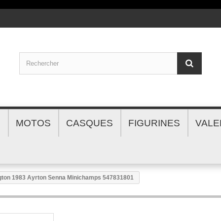
S
MOTOS
CASQUES
FIGURINES
VALE
ngton 1983 Ayrton Senna Minichamps 547831801