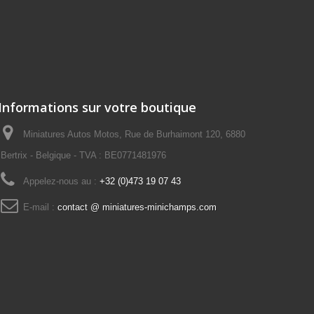
Informations sur votre boutique
Miniatures Autos Motos, Rue de Burhaimont 120, 6880
Bertrix - Belgique - TVA : BE0771481976
Appelez-nous au :
+32 (0)473 19 07 43
E-mail :
contact @ miniatures-minichamps.com