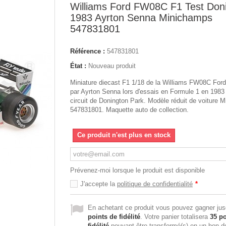
Williams Ford FW08C F1 Test Don
1983 Ayrton Senna Minichamps
547831801
Référence :
547831801
État :
Nouveau produit
Miniature diecast F1 1/18 de la Williams FW08C Ford
par Ayrton Senna lors d'essais en Formule 1 en 1983 
circuit de Donington Park. Modèle réduit de voiture 
547831801. Maquette auto de collection.
Ce produit n'est plus en stock
Prévenez-moi lorsque le produit est disponible
J'accepte la
politique de confidentialité
*
En achetant ce produit vous pouvez gagner ju
points de fidélité
. Votre panier totalisera
35
po
fidélité
pouvant être transformé(s) en un bon d