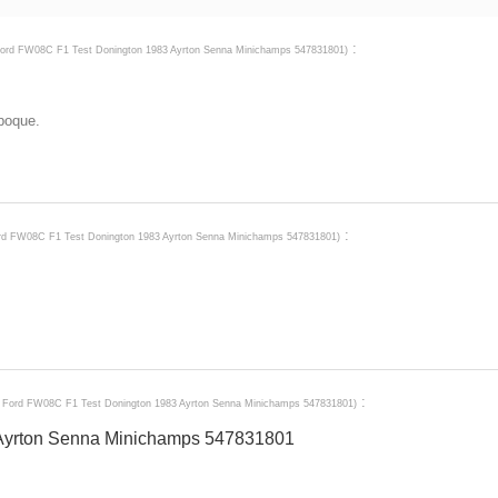
:
Ford FW08C F1 Test Donington 1983 Ayrton Senna Minichamps 547831801
)
epoque.
:
ord FW08C F1 Test Donington 1983 Ayrton Senna Minichamps 547831801
)
:
s Ford FW08C F1 Test Donington 1983 Ayrton Senna Minichamps 547831801
)
 Ayrton Senna Minichamps 547831801