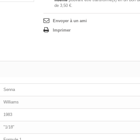
de
3,50 €
.
Envoyer à un ami
Imprimer
Senna
Williams
1983
"1/18"
Formule 1