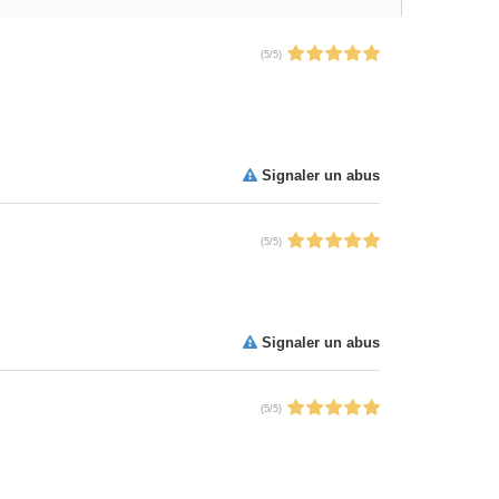
(
5
/
5
)
Signaler un abus
(
5
/
5
)
Signaler un abus
(
5
/
5
)