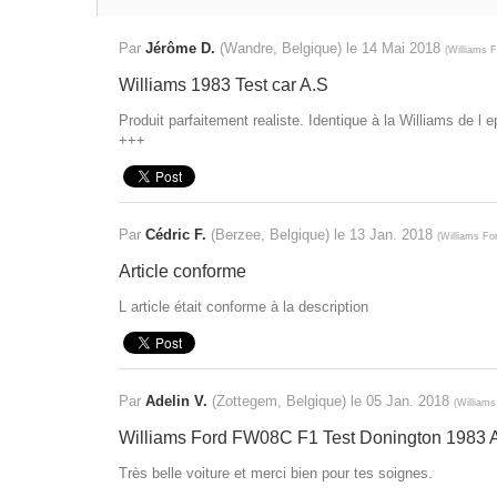
Par
Jérôme D.
(Wandre, Belgique) le
14 Mai 2018
(
Williams 
Williams 1983 Test car A.S
Produit parfaitement realiste. Identique à la Williams de l 
+++
Par
Cédric F.
(Berzee, Belgique) le
13 Jan. 2018
(
Williams F
Article conforme
L article était conforme à la description
Par
Adelin V.
(Zottegem, Belgique) le
05 Jan. 2018
(
William
Williams Ford FW08C F1 Test Donington 1983
Très belle voiture et merci bien pour tes soignes.