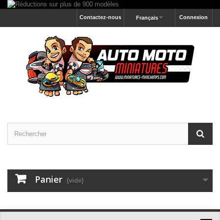
Contactez-nous
Connexion
Français
Panier
(vide)