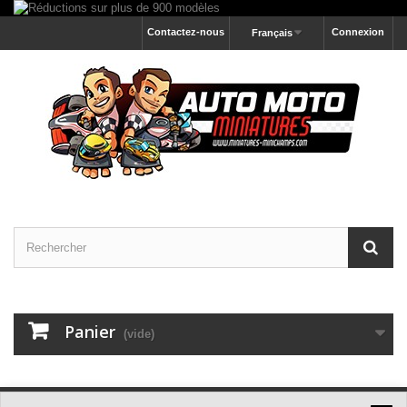
Contactez-nous
Connexion
Français
Panier
(vide)