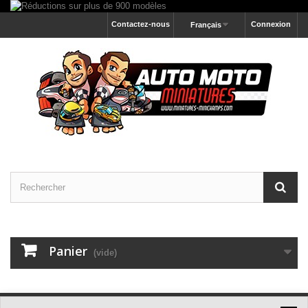
Contactez-nous
Connexion
Français
Panier
(vide)