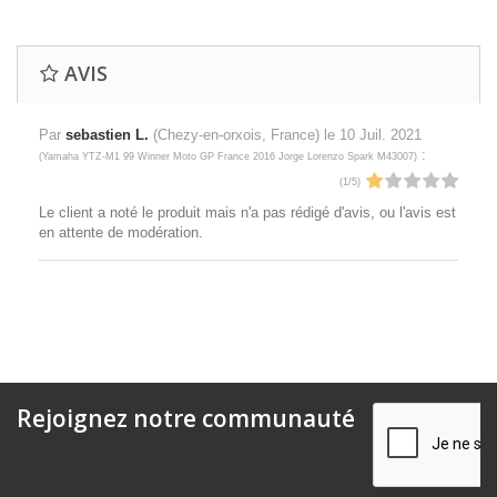
AVIS
Par
sebastien L.
(Chezy-en-orxois, France) le
10 Juil. 2021
:
(
Yamaha YTZ-M1 99 Winner Moto GP France 2016 Jorge Lorenzo Spark M43007
)
(
1
/
5
)
Le client a noté le produit mais n'a pas rédigé d'avis, ou l'avis est
en attente de modération.
Rejoignez notre communauté