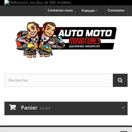
Contactez-nous
Connexion
Français
Panier
(vide)