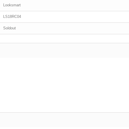
Looksmart
LS18RC04
Soldout