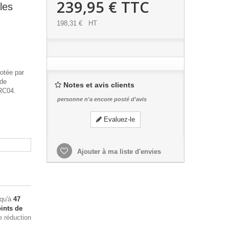
239,95 €
TTC
les
198,31 €
HT
lotée par
 de
Notes et avis clients
8RC04.
personne n'a encore posté d'avis
Evaluez-le
Ajouter à ma liste d'envies
squ'à
47
ints de
e réduction