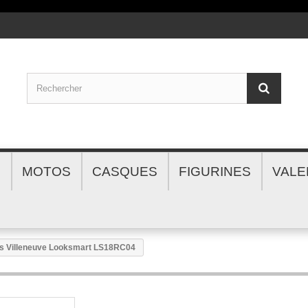
S
MOTOS
CASQUES
FIGURINES
VALE
es Villeneuve Looksmart LS18RC04