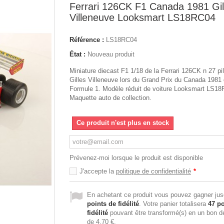
Ferrari 126CK F1 Canada 1981 Gil
Villeneuve Looksmart LS18RC04
Référence :
LS18RC04
État :
Nouveau produit
Miniature diecast F1 1/18 de la Ferrari 126CK n 27 pi
Gilles Villeneuve lors du Grand Prix du Canada 1981
Formule 1. Modèle réduit de voiture Looksmart LS1
Maquette auto de collection.
Ce produit n'est plus en stock
Prévenez-moi lorsque le produit est disponible
J'accepte la
politique de confidentialité
*
En achetant ce produit vous pouvez gagner ju
points de fidélité
. Votre panier totalisera
47
po
fidélité
pouvant être transformé(s) en un bon d
de
4,70 €
.