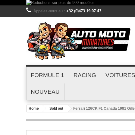
Appelez-nous au :
+32 (0)473 19 07 43
FORMULE 1
RACING
VOITURE
NOUVEAU
Home
Sold out
Ferrari 126CK F1 Canada 1981 Gill