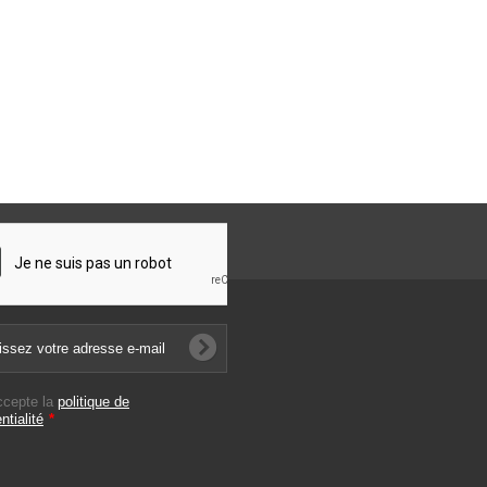
ccepte la
politique de
ntialité
*