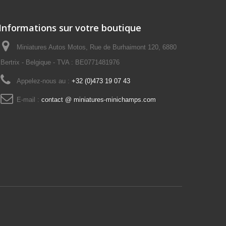
Informations sur votre boutique
Miniatures Autos Motos, Rue de Burhaimont 120, 6880
Bertrix - Belgique - TVA : BE0771481976
Appelez-nous au :
+32 (0)473 19 07 43
E-mail :
contact @ miniatures-minichamps.com