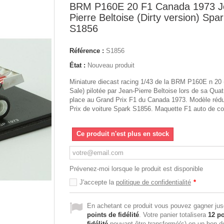
BRM P160E 20 F1 Canada 1973 J
Pierre Beltoise (Dirty version) Spa
S1856
Référence :
S1856
État :
Nouveau produit
Miniature diecast racing 1/43 de la BRM P160E n 20 
Sale) pilotée par Jean-Pierre Beltoise lors de sa Qua
place au Grand Prix F1 du Canada 1973. Modèle rédu
Prix de voiture Spark S1856. Maquette F1 auto de col
Ce produit n'est plus en stock
Prévenez-moi lorsque le produit est disponible
J'accepte la
politique de confidentialité
*
En achetant ce produit vous pouvez gagner ju
points de fidélité
. Votre panier totalisera
12
po
fidélité
pouvant être transformé(s) en un bon d