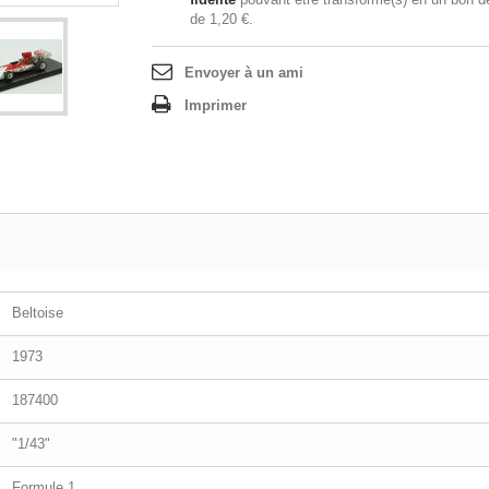
de
1,20 €
.
Envoyer à un ami
Imprimer
Beltoise
1973
187400
"1/43"
Formule 1