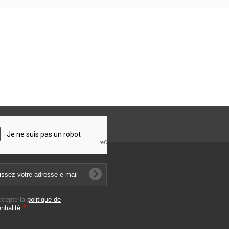
ccepte la
politique de
ntialité
*