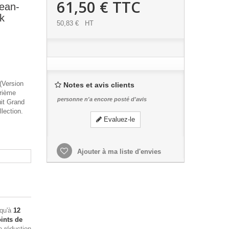
61,50 €
TTC
ean-
rk
50,83 €
HT
(Version
Notes et avis clients
trième
personne n'a encore posté d'avis
it Grand
lection.
Evaluez-le
Ajouter à ma liste d'envies
squ'à
12
ints de
e réduction