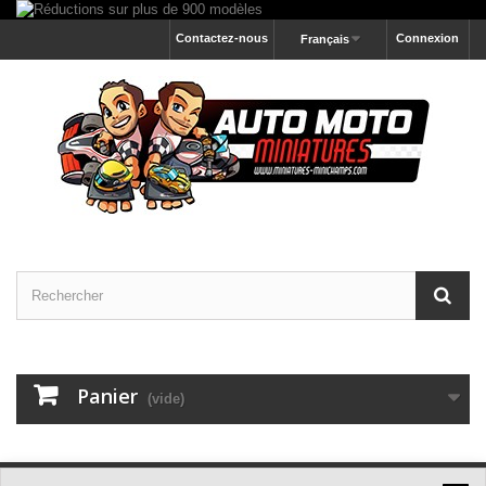
Contactez-nous
Connexion
Français
Panier
(vide)