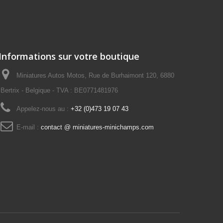
Informations sur votre boutique
Miniatures Autos Motos, Rue de Burhaimont 120, 6880
Bertrix - Belgique - TVA : BE0771481976
Appelez-nous au :
+32 (0)473 19 07 43
E-mail :
contact @ miniatures-minichamps.com