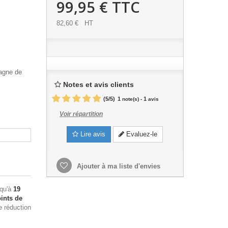
99,95 €
TTC
82,60 €
HT
magne de
Notes et avis clients
(
5
/
5
)
1
1
note(s) -
avis
Voir répartition
Lire avis
Evaluez-le
Ajouter à ma liste d'envies
squ'à
19
ints de
e réduction