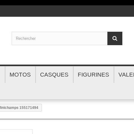
S
MOTOS
CASQUES
FIGURINES
VALE
 Minichamps 155171494