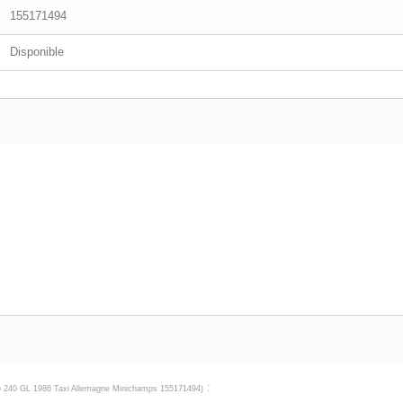
155171494
Disponible
:
o 240 GL 1986 Taxi Allemagne Minichamps 155171494
)