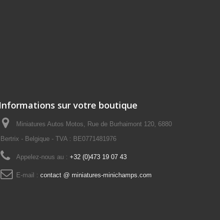
Informations sur votre boutique
Miniatures Autos Motos, Rue de Burhaimont 120, 6880
Bertrix - Belgique - TVA : BE0771481976
Appelez-nous au :
+32 (0)473 19 07 43
E-mail :
contact @ miniatures-minichamps.com