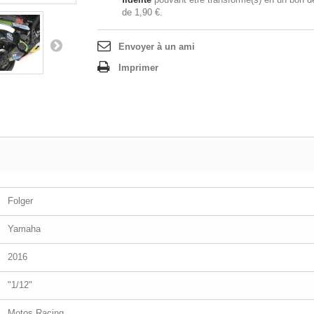
de
1,90 €
.
Envoyer à un ami
Imprimer
Folger
Yamaha
2016
"1/12"
Motos Racing