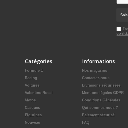
J'a
confide
Catégories
Informations
Formule 1
Nos magasins
Racing
Contactez-nous
Voitures
Livraisons sécurisées
Valentino Rossi
Mentions légales GDPR
Motos
Conditions Générales
Casques
Qui sommes nous ?
Figurines
Paiement sécurisé
Nouveau
FAQ