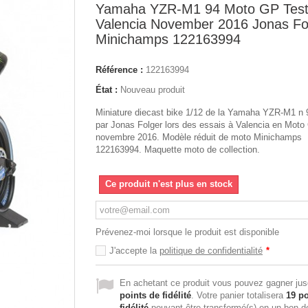
Yamaha YZR-M1 94 Moto GP Tes
Valencia November 2016 Jonas Fo
Minichamps 122163994
Référence :
122163994
État :
Nouveau produit
Miniature diecast bike 1/12 de la Yamaha YZR-M1 n 9
par Jonas Folger lors des essais à Valencia en Moto
novembre 2016. Modèle réduit de moto Minichamps
122163994. Maquette moto de collection.
Ce produit n'est plus en stock
Prévenez-moi lorsque le produit est disponible
J'accepte la
politique de confidentialité
*
En achetant ce produit vous pouvez gagner ju
points de fidélité
. Votre panier totalisera
19
po
fidélité
pouvant être transformé(s) en un bon d