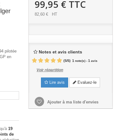
99,95 €
TTC
t
lger
82,60 €
HT
4 pilotée
Notes et avis clients
 GP en
(
5
/
5
)
1
1
note(s) -
avis
Voir répartition
Lire avis
Evaluez-le
Ajouter à ma liste d'envies
squ'à
19
ints de
e réduction