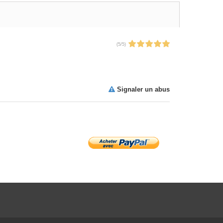
(
5
/
5
)
Signaler un abus