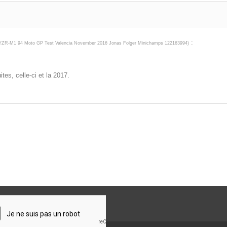
:
ZR-M1 94 Moto GP Test Valencia November 2016 Jonas Folger Minichamps 122163994
)
es, celle-ci et la 2017.