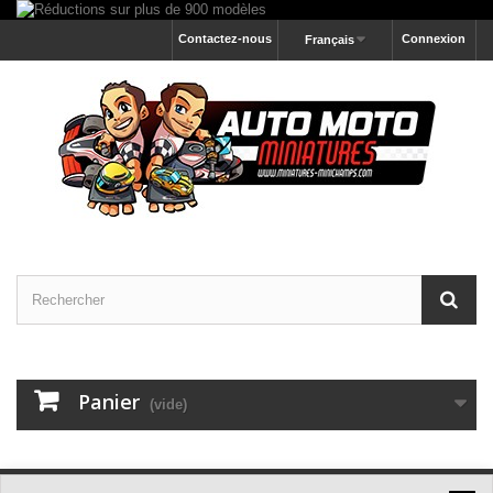
Contactez-nous
Connexion
Français
Panier
(vide)