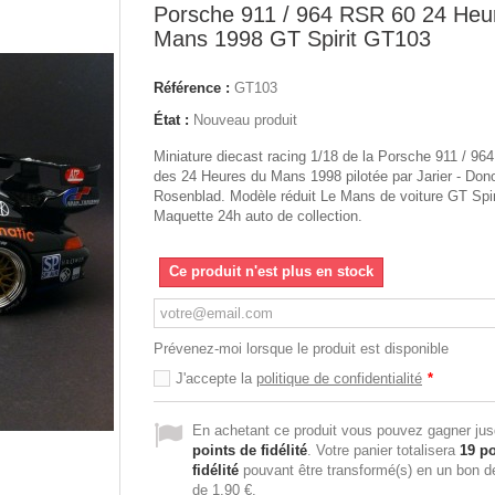
Porsche 911 / 964 RSR 60 24 Heu
Mans 1998 GT Spirit GT103
Référence :
GT103
État :
Nouveau produit
Miniature diecast racing 1/18 de la Porsche 911 / 96
des 24 Heures du Mans 1998 pilotée par Jarier - Don
Rosenblad. Modèle réduit Le Mans de voiture GT Spi
Maquette 24h auto de collection.
Ce produit n'est plus en stock
Prévenez-moi lorsque le produit est disponible
J'accepte la
politique de confidentialité
*
En achetant ce produit vous pouvez gagner ju
points de fidélité
. Votre panier totalisera
19
po
fidélité
pouvant être transformé(s) en un bon d
de
1,90 €
.