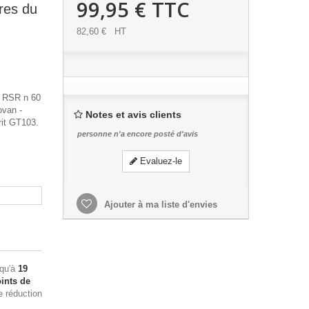
99,95 €
TTC
res du
82,60 €
HT
4 RSR n 60
ovan -
Notes et avis clients
rit GT103.
personne n'a encore posté d'avis
Evaluez-le
Ajouter à ma liste d'envies
squ'à
19
ints de
e réduction