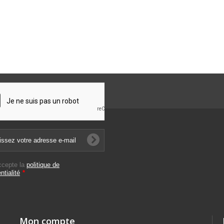
ccepte la
politique de
ntialité
*
Mon compte