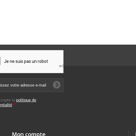
ccepte la
politique de
ntialité
*
Mon compte