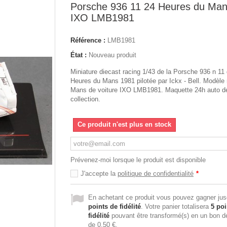
Porsche 936 11 24 Heures du Ma
IXO LMB1981
Référence :
LMB1981
État :
Nouveau produit
Miniature diecast racing 1/43 de la Porsche 936 n 11
Heures du Mans 1981 pilotée par Ickx - Bell. Modèle 
Mans de voiture IXO LMB1981. Maquette 24h auto d
collection.
Ce produit n'est plus en stock
Prévenez-moi lorsque le produit est disponible
J'accepte la
politique de confidentialité
*
En achetant ce produit vous pouvez gagner ju
points de fidélité
. Votre panier totalisera
5
poi
fidélité
pouvant être transformé(s) en un bon d
de
0,50 €
.