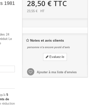
28,50 €
TTC
ns 1981
23,55 €
HT
 des 24
réduit Le
Notes et avis clients
e
personne n'a encore posté d'avis
Evaluez-le
Ajouter à ma liste d'envies
squ'à
5
nts de
e réduction