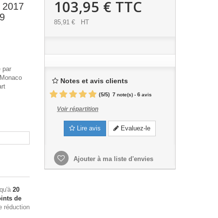
103,95 €
TTC
 2017
09
85,91 €
HT
e par
e Monaco
Notes et avis clients
rt
(
5
/
5
)
7
6
note(s) -
avis
Voir répartition
Lire avis
Evaluez-le
Ajouter à ma liste d'envies
squ'à
20
ints de
e réduction