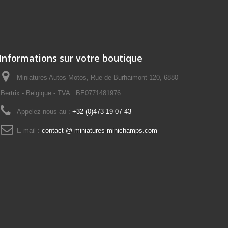
Informations sur votre boutique
Miniatures Autos Motos, Rue de Burhaimont 120, 6880
Bertrix - Belgique - TVA : BE0771481976
Appelez-nous au :
+32 (0)473 19 07 43
E-mail :
contact @ miniatures-minichamps.com