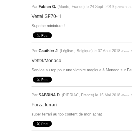
Par
Fabien G.
(Monts, France) le
24 Sept. 2019
(
Ferrari SF70
Vettel SF70-H
Superbe miniature !
Par
Gauthier J.
(Léglise , Belgique) le
07 Aout 2018
(
Ferrari
Vettel/Monaco
Service au top pour une victoire magique à Monaco sur Ferr
Par
SABRINA D.
(PIPRIAC, France) le
15 Mai 2018
(
Ferrari
Forza ferrari
super ferrari au top content de mon achat