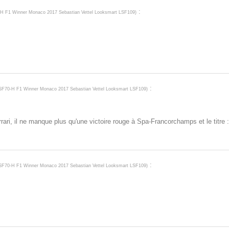
:
-H F1 Winner Monaco 2017 Sebastian Vettel Looksmart LSF109
)
:
 SF70-H F1 Winner Monaco 2017 Sebastian Vettel Looksmart LSF109
)
ari, il ne manque plus qu'une victoire rouge à Spa-Francorchamps et le titre :
:
 SF70-H F1 Winner Monaco 2017 Sebastian Vettel Looksmart LSF109
)