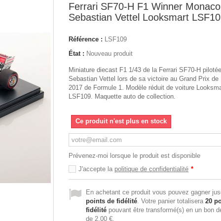
Ferrari SF70-H F1 Winner Monaco
Sebastian Vettel Looksmart LSF1
Référence :
LSF109
État :
Nouveau produit
Miniature diecast F1 1/43 de la Ferrari SF70-H piloté
Sebastian Vettel lors de sa victoire au Grand Prix d
2017 de Formule 1. Modèle réduit de voiture Looksma
LSF109. Maquette auto de collection.
Ce produit n'est plus en stock
Prévenez-moi lorsque le produit est disponible
J'accepte la
politique de confidentialité
*
En achetant ce produit vous pouvez gagner ju
points de fidélité
. Votre panier totalisera
20
po
fidélité
pouvant être transformé(s) en un bon d
de
2,00 €
.