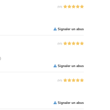
(
5
/
5
)
Signaler un abus
(
5
/
5
)
)
Signaler un abus
(
5
/
5
)
Signaler un abus