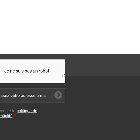
ccepte la
politique de
ntialité
*