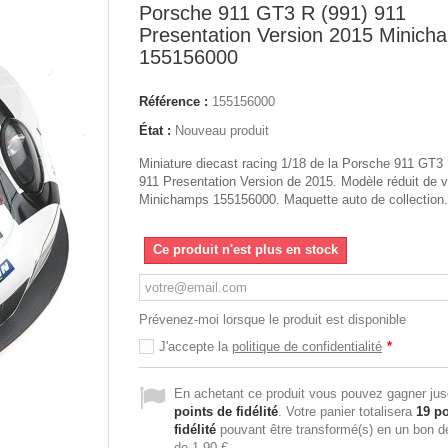
Porsche 911 GT3 R (991) 911
Presentation Version 2015 Minich
155156000
Référence :
155156000
État :
Nouveau produit
Miniature diecast racing 1/18 de la Porsche 911 GT3 
911 Presentation Version de 2015. Modèle réduit de v
Minichamps 155156000. Maquette auto de collection.
Ce produit n'est plus en stock
Prévenez-moi lorsque le produit est disponible
J'accepte la
politique de confidentialité
*
En achetant ce produit vous pouvez gagner ju
points de fidélité
. Votre panier totalisera
19
po
fidélité
pouvant être transformé(s) en un bon d
de
1,90 €
.