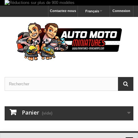
Contactez-nous
Connexion
Français
Panier
(vide)