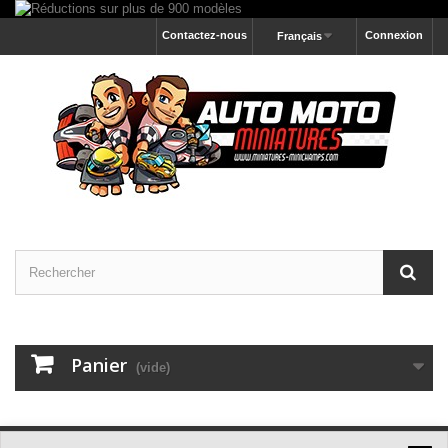
Contactez-nous
Connexion
Français
Panier
(vide)