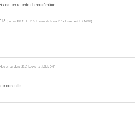
avis est en attente de modération.
2018
:
(
Ferrari 488 GTE 82 24 Heures du Mans 2017 Looksmart LSLM068
)
:
4 Heures du Mans 2017 Looksmart LSLM068
)
7
 le conseille