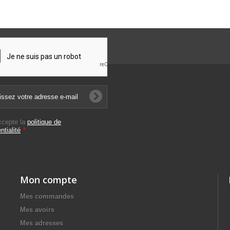
ccepte la
politique de
ntialité
*
Mon compte
Mes commandes
Mes avoirs
Mes adresses