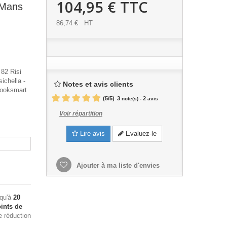
104,95 €
TTC
 Mans
86,74 €
HT
 82 Risi
ichella -
Notes et avis clients
 Looksmart
(
5
/
5
)
3
2
note(s) -
avis
Voir répartition
Lire avis
Evaluez-le
Ajouter à ma liste d'envies
squ'à
20
ints de
e réduction