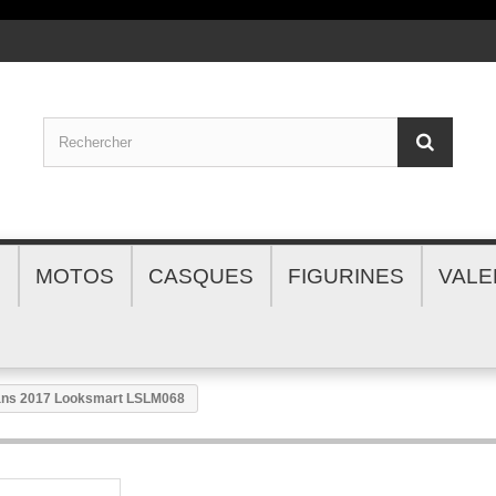
S
MOTOS
CASQUES
FIGURINES
VALE
Mans 2017 Looksmart LSLM068