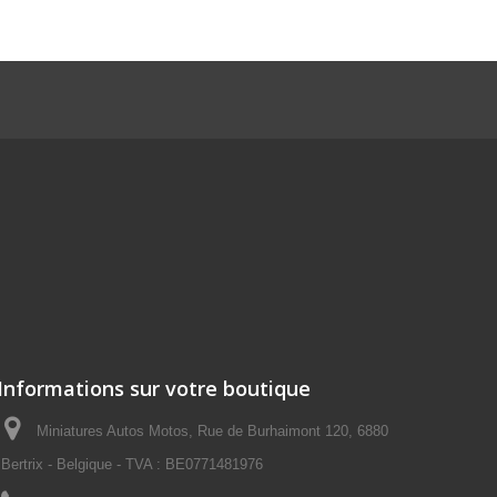
Informations sur votre boutique
Miniatures Autos Motos, Rue de Burhaimont 120, 6880
Bertrix - Belgique - TVA : BE0771481976