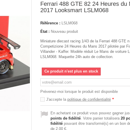
Ferrari 488 GTE 82 24 Heures du
2017 Looksmart LSLM068
Référence :
LSLM068
État :
Nouveau produit
Miniature diecast racing 1/43 de la Ferrari 488 GTE n
Competizione 24 Heures du Mans 2017 pilotée par Fis
Villander - Kaffer. Modèle réduit Le Mans de voiture
LSLM068. Maquette 24h auto de collection.
Ce produit n'est plus en stock
Prévenez-moi lorsque le produit est disponible
J'accepte la
politique de confidentialité
*
En achetant ce produit vous pouvez gagner ju
points de fidélité
. Votre panier totalisera
20
po
fidélité
pouvant être transformé(s) en un bon d
de
2,00 €
.