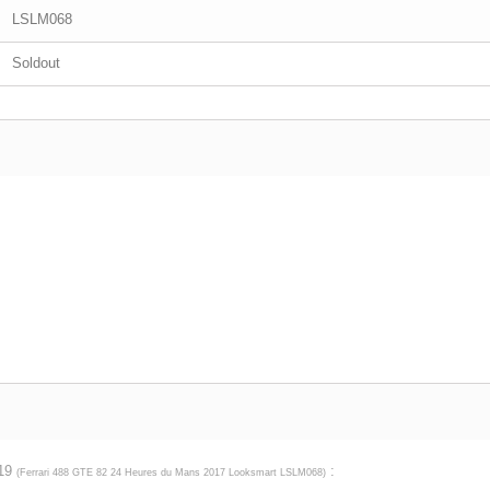
LSLM068
Soldout
019
:
(
Ferrari 488 GTE 82 24 Heures du Mans 2017 Looksmart LSLM068
)