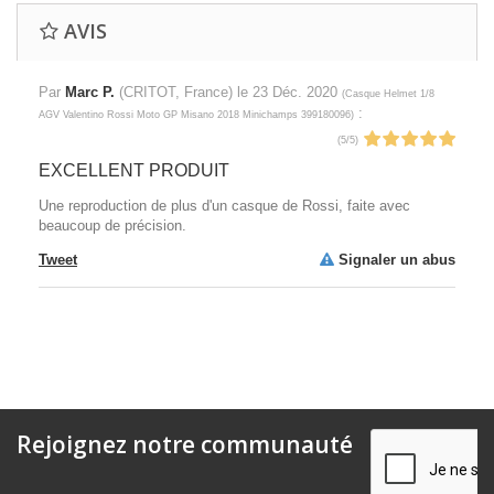
AVIS
Par
Marc P.
(CRITOT, France) le
23 Déc. 2020
(
Casque Helmet 1/8
:
AGV Valentino Rossi Moto GP Misano 2018 Minichamps 399180096
)
(
5
/
5
)
EXCELLENT PRODUIT
Une reproduction de plus d'un casque de Rossi, faite avec
beaucoup de précision.
Tweet
Signaler un abus
Rejoignez notre communauté