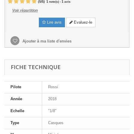
(
5
/
5
)
1
1
note(s) -
avis
Voir répartition
Lire avis
Evaluez-le
Ajouter à ma liste d'envies
FICHE TECHNIQUE
Pilote
Rossi
Année
2018
Echelle
"1/8"
Type
Casques