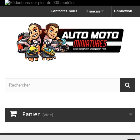
Contactez-nous
Connexion
Français
Panier
(vide)