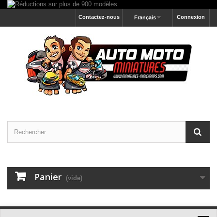
Contactez-nous
Connexion
Français
Panier
(vide)