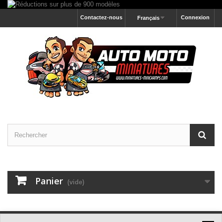
Contactez-nous
Connexion
Français
Panier
(vide)