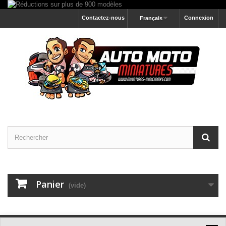
Contactez-nous
Connexion
Français
Panier
(vide)