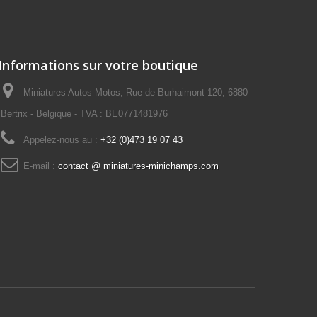
Informations sur votre boutique
Miniatures Autos Motos, Rue de Burhaimont 120, 6880
Bertrix - Belgique - TVA : BE0771481976
Appelez-nous au :
+32 (0)473 19 07 43
E-mail :
contact @ miniatures-minichamps.com