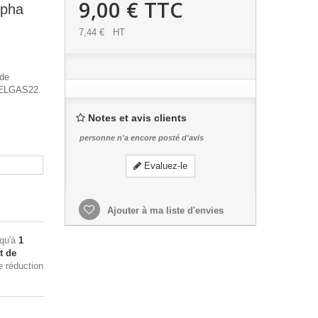
9,00 €
TTC
lpha
7,44 €
HT
 de
 HELGAS22.
Notes et avis clients
personne n'a encore posté d'avis
Evaluez-le
Ajouter à ma liste d'envies
squ'à
1
t de
e réduction