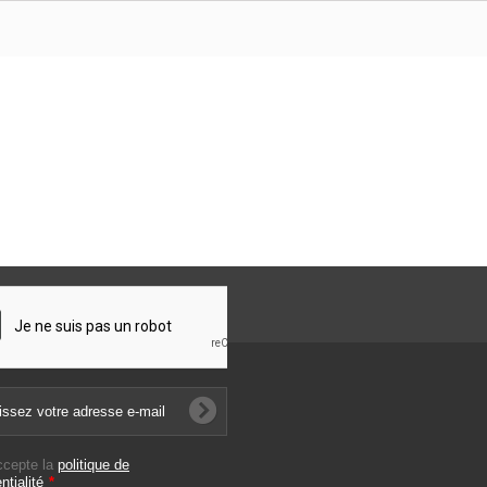
ccepte la
politique de
ntialité
*