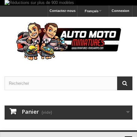
Contactez-nous
Connexion
Français
Panier
(vide)