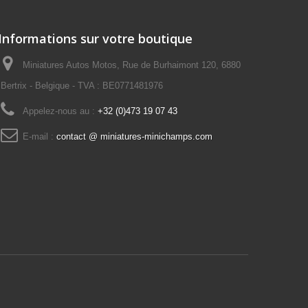
Informations sur votre boutique
Miniatures Autos Motos, Rue de Burhaimont 120, 6880
Bertrix - Belgique - TVA : BE0771481976
Appelez-nous au :
+32 (0)473 19 07 43
E-mail :
contact @ miniatures-minichamps.com