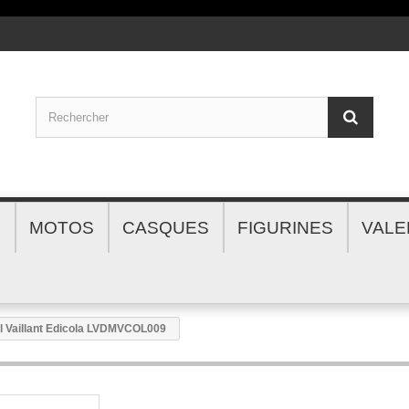
S
MOTOS
CASQUES
FIGURINES
VALE
hel Vaillant Edicola LVDMVCOL009