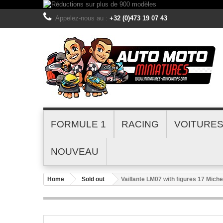
Appelez-nous au :
+32 (0)473 19 07 43
FORMULE 1
RACING
VOITURE
NOUVEAU
Home
Sold out
Vaillante LM07 with figures 17 Mic