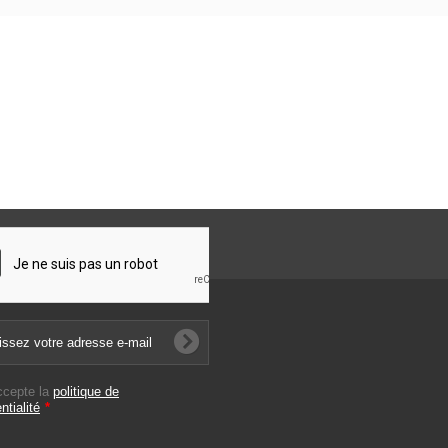
ccepte la
politique de
ntialité
*