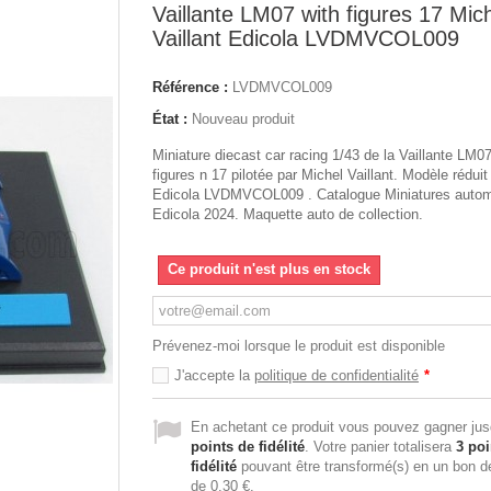
Vaillante LM07 with figures 17 Mic
Vaillant Edicola LVDMVCOL009
Référence :
LVDMVCOL009
État :
Nouveau produit
Miniature diecast car racing 1/43 de la Vaillante LM07
figures n 17 pilotée par Michel Vaillant. Modèle réduit
Edicola LVDMVCOL009 . Catalogue Miniatures autom
Edicola 2024. Maquette auto de collection.
Ce produit n'est plus en stock
Prévenez-moi lorsque le produit est disponible
J'accepte la
politique de confidentialité
*
En achetant ce produit vous pouvez gagner ju
points de fidélité
. Votre panier totalisera
3
poi
fidélité
pouvant être transformé(s) en un bon d
de
0,30 €
.