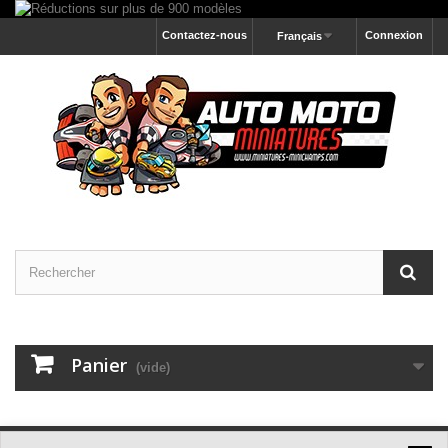
Contactez-nous
Connexion
Français
Panier
(vide)