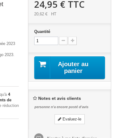
24,95 €
TTC
et
20,62 €
HT
Quantité
nnée 2023
go 2023.
Ajouter au
panier
squ'à
4
Notes et avis clients
nts de
e réduction
personne n'a encore posté d'avis
Evaluez-le