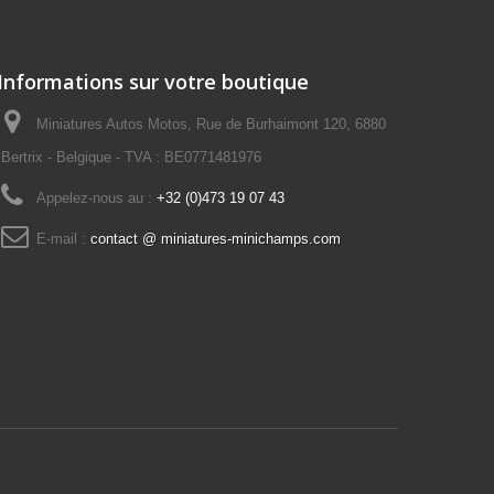
Informations sur votre boutique
Miniatures Autos Motos, Rue de Burhaimont 120, 6880
Bertrix - Belgique - TVA : BE0771481976
Appelez-nous au :
+32 (0)473 19 07 43
E-mail :
contact @ miniatures-minichamps.com