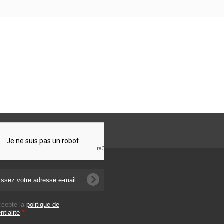
ccepte la
politique de
ntialité
*