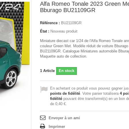
Alfa Romeo Tonale 2023 Green M
Bburago BU21109GR
Référence :
BU21109GR
État :
Nouveau produit
Miniature diecast car 1/24 de l'Alfa Romeo Tonale a
couleur Green Met. Modèle réduit de voiture Bburago
BU21109GR. Catalogue Miniatures automobile Bbura
Maquette auto de collection.
1
Article
En stock
En achetant ce produit vous pouvez gagner ju
points de fidélité
. Votre panier totalisera
4
poi
fidélité
pouvant être transformé(s) en un bon d
de
0,40 €
.
Envoyer à un ami
Imprimer