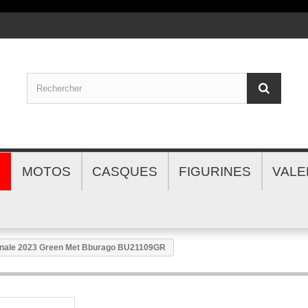
S
MOTOS
CASQUES
FIGURINES
VALE
onale 2023 Green Met Bburago BU21109GR