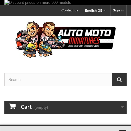
Contact us
Sign in
English GB
Cart
(empty)