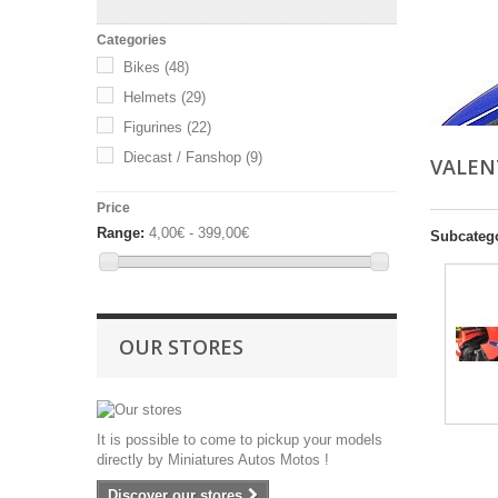
Categories
Bikes
(48)
Helmets
(29)
Figurines
(22)
Diecast / Fanshop
(9)
VALEN
Price
Range:
4,00€ - 399,00€
Subcateg
OUR STORES
It is possible to come to pickup your models
directly by Miniatures Autos Motos !
Discover our stores