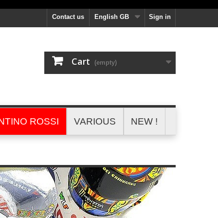
Contact us
English GB
Sign in
Cart
(empty)
NTINO ROSSI
VARIOUS
NEW !