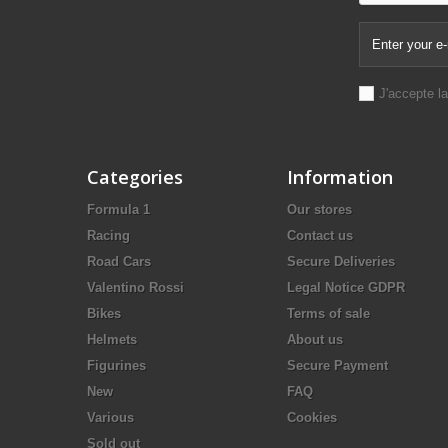
J'accepte l
Categories
Information
Formula 1
Our stores
Racing
Contact us
Road Cars
Secure Deliveries
Valentino Rossi
Legal Notice GDPR
Bikes
Terms of sale
Helmets
About us
Figurines
Secure Payment
New
FAQ
Various
Cookies
Sold out