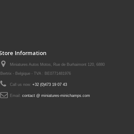
Store Information
Miniatures Autos Motos, Rue de Burhaimont 120, 6880
Bertrix - Belgique - TVA : BE0771481976
Call us now:
+32 (0)473 19 07 43
Email:
contact @ miniatures-minichamps.com