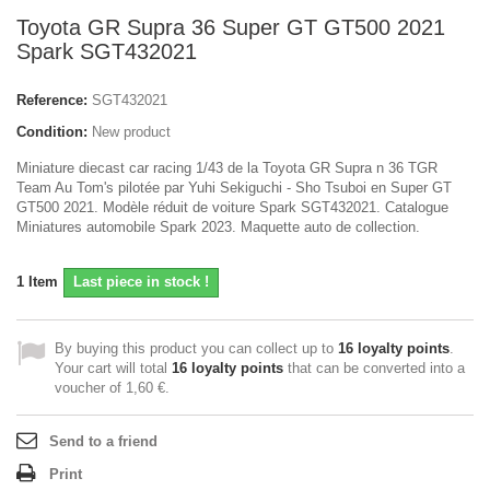
Toyota GR Supra 36 Super GT GT500 2021
Spark SGT432021
Reference:
SGT432021
Condition:
New product
Miniature diecast car racing 1/43 de la Toyota GR Supra n 36 TGR
Team Au Tom's pilotée par Yuhi Sekiguchi - Sho Tsuboi en Super GT
GT500 2021. Modèle réduit de voiture Spark SGT432021. Catalogue
Miniatures automobile Spark 2023. Maquette auto de collection.
1
Item
Last piece in stock !
By buying this product you can collect up to
16
loyalty points
.
Your cart will total
16
loyalty points
that can be converted into a
voucher of
1,60 €
.
Send to a friend
Print