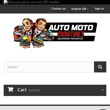
Contact us
Sign in
English GB
Cart
(empty)