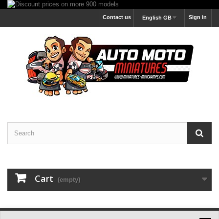
Contact us
Sign in
English GB
Cart
(empty)