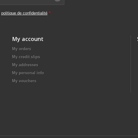
a
politique de confidentialité
*
My account
My orders
My credit slips
My addresses
My personal info
My vouchers