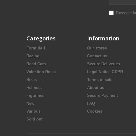
J'accepte l
Categories
Information
Formula 1
Our stores
Racing
Contact us
Road Cars
Secure Deliveries
Valentino Rossi
Legal Notice GDPR
Bikes
Terms of sale
Helmets
About us
Figurines
Secure Payment
New
FAQ
Various
Cookies
Sold out