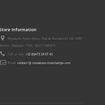
Store Information
Miniatures Autos Motos, Rue de Burhaimont 120, 6880
Bertrix - Belgique - TVA : BE0771481976
Call us now:
+32 (0)473 19 07 43
Email:
contact @ miniatures-minichamps.com