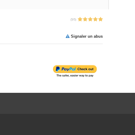
(
5
/
5
)
Signaler un abus