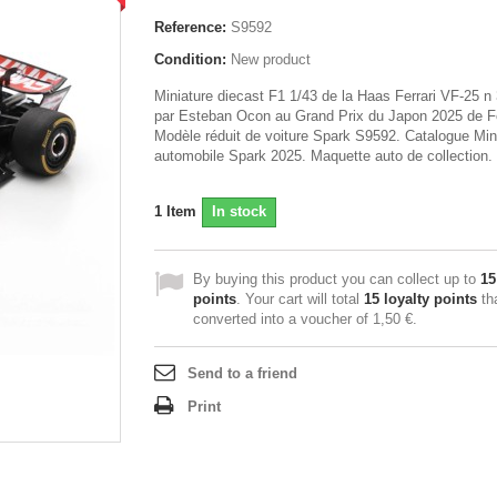
Reference:
S9592
Condition:
New product
Miniature diecast F1 1/43 de la Haas Ferrari VF-25 n 
par Esteban Ocon au Grand Prix du Japon 2025 de F
Modèle réduit de voiture Spark S9592. Catalogue Min
automobile Spark 2025. Maquette auto de collection.
1
Item
In stock
By buying this product you can collect up to
15
points
. Your cart will total
15
loyalty points
th
converted into a voucher of
1,50 €
.
Send to a friend
Print