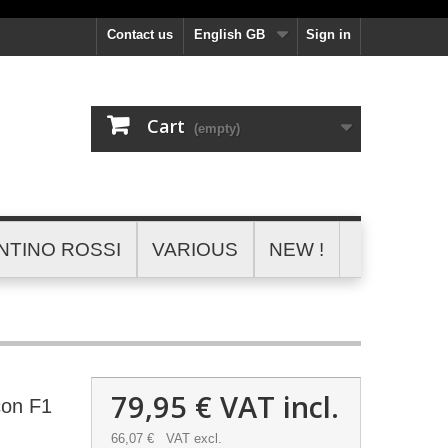
Contact us
English GB
Sign in
Cart
(empty)
NTINO ROSSI
VARIOUS
NEW !
79,95 €
VAT incl.
con F1
66,07 €
VAT excl.