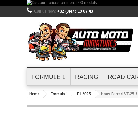
Call us now:
+32 (0)473 19 07 43
FORMULE 1
RACING
ROAD CA
Home
Formula 1
F1 2025
Haas Ferrari VF-25 