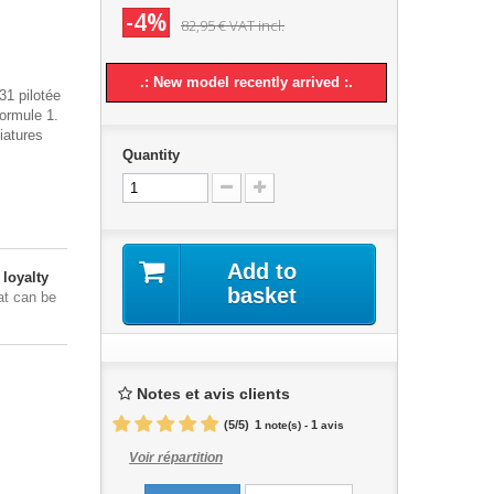
-4%
82,95 €
VAT incl.
.: New model recently arrived :.
31 pilotée
ormule 1.
iatures
Quantity
Add to
loyalty
basket
at can be
Notes et avis clients
(
5
/
5
)
1
1
note(s) -
avis
Voir répartition