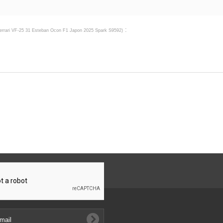
:
errari VF-25 31 Esteban Ocon F1 Japon 2025 Spark S9592
)