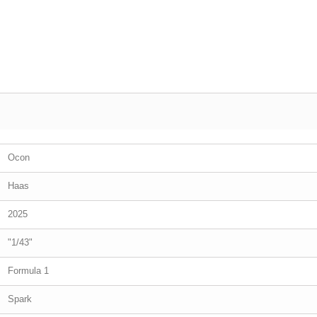
Ocon
Haas
2025
"1/43"
Formula 1
Spark