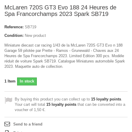
McLaren 720S GT3 Evo 188 24 Heures de
Spa Francorchamps 2023 Spark SB719
Reference:
SB719
Condition:
New product
Miniature diecast car racing 1/43 de la McLaren 720S GT3 Evo n 188
Garage 59 pilotée par Prette - Ramos - Grunewald - Chaves aux 24
Heures de Spa Francorchamps 2023. Limited Edition 300 pcs. Modèle
réduit de voiture Spark SB719. Catalogue Miniatures automobile Spark
2023. Maquette auto de collection.
1
Item
In stock
By buying this product you can collect up to
15
loyalty points
.
Your cart will total
15
loyalty points
that can be converted into a
voucher of
1,50 €
.
Send to a friend