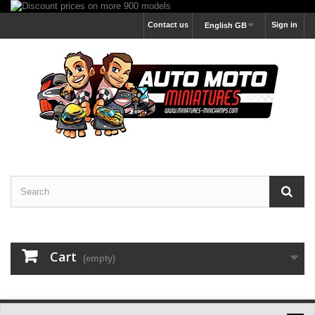
Contact us
Sign in
English GB
Cart
(empty)