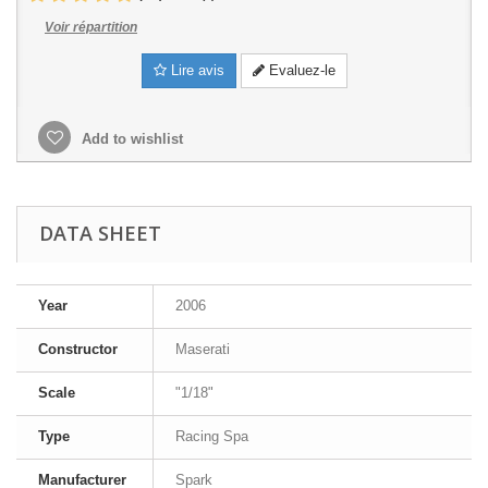
Voir répartition
Lire avis
Evaluez-le
Add to wishlist
DATA SHEET
Year
2006
Constructor
Maserati
Scale
"1/18"
Type
Racing Spa
Manufacturer
Spark