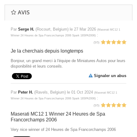
AVIS
Par
Serge H.
(Rocourt, Belgium) le
27 Mar 2026
(
Maserati MC12 1
:
Winner 24 Heures de Spa Francorchamps 2006 Spark 18SPA2006
)
(
5
/
5
)
Je la cherchais depuis longtemps
Bonjour, un grand merci à l'équipe de Miniatures Autos pour leurs
disponibilité et leurs conseils.
Signaler un abus
Par
Peter H.
(Ravels, Belgium) le
01 Oct 2024
(
Maserati MC12 1
:
Winner 24 Heures de Spa Francorchamps 2006 Spark 18SPA2006
)
(
5
/
5
)
Maserati MC12 1 Winner 24 Heures de Spa
Francorchamps 2006
Very nice winner of 24 Heures de Spa Francorchamps 2006