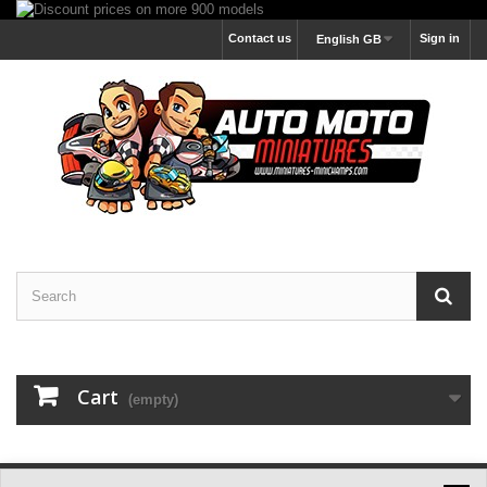
Contact us
Sign in
English GB
Cart
(empty)