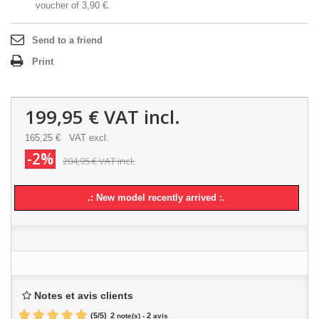
voucher of
3,90 €
.
Send to a friend
Print
199,95 €
VAT incl.
165,25 €
VAT excl.
-2%
204,95 €
VAT incl.
.: New model recently arrived :.
Notes et avis clients
(
5
/
5
)
2
2
note(s) -
avis