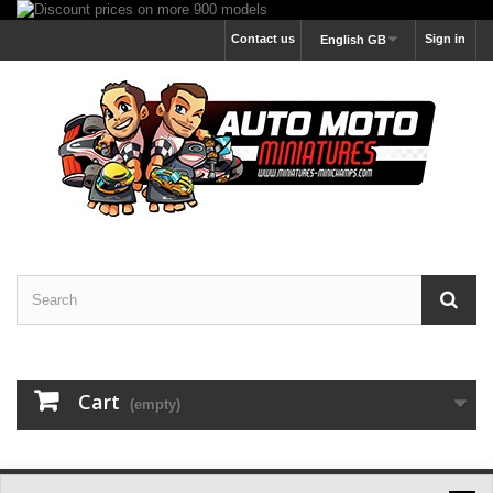
Contact us
Sign in
English GB
Cart
(empty)