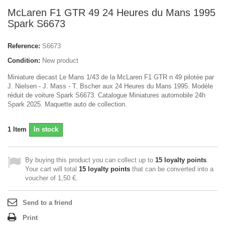
McLaren F1 GTR 49 24 Heures du Mans 1995
Spark S6673
Reference:
S6673
Condition:
New product
Miniature diecast Le Mans 1/43 de la McLaren F1 GTR n 49 pilotée par
J. Nielsen - J. Mass - T. Bscher aux 24 Heures du Mans 1995. Modèle
réduit de voiture Spark S6673. Catalogue Miniatures automobile 24h
Spark 2025. Maquette auto de collection.
1
Item
In stock
By buying this product you can collect up to
15
loyalty points
.
Your cart will total
15
loyalty points
that can be converted into a
voucher of
1,50 €
.
Send to a friend
Print