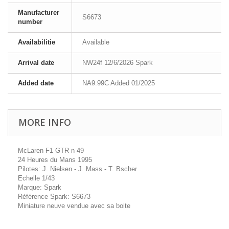
Manufacturer
S6673
number
Availabilitie
Available
Arrival date
NW24f 12/6/2026 Spark
Added date
NA9.99C Added 01/2025
MORE INFO
McLaren F1 GTR n 49
24 Heures du Mans 1995
Pilotes: J. Nielsen - J. Mass - T. Bscher
Echelle 1/43
Marque: Spark
Référence Spark: S6673
Miniature neuve vendue avec sa boite