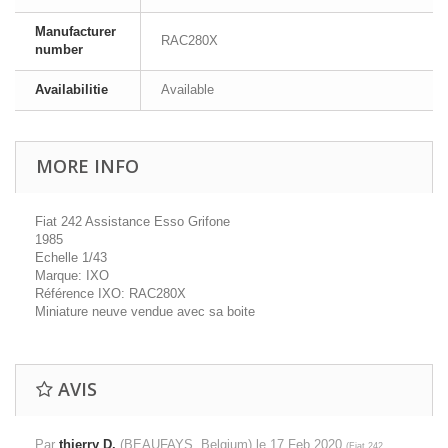
Manufacturer
RAC280X
number
Availabilitie
Available
MORE INFO
Fiat 242 Assistance Esso Grifone
1985
Echelle 1/43
Marque: IXO
Référence IXO: RAC280X
Miniature neuve vendue avec sa boite
AVIS
Par
thierry D.
(BEAUFAYS, Belgium) le
17 Feb 2020
(
Fiat 242