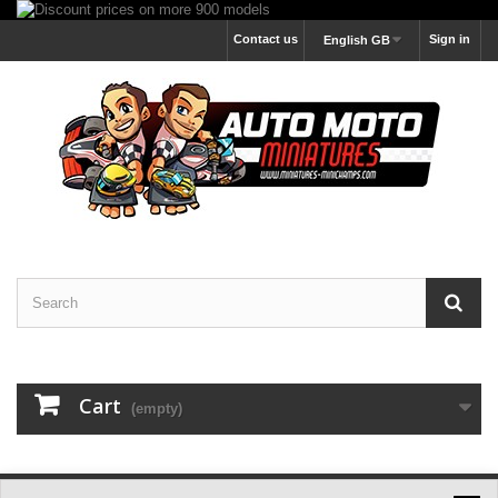
Contact us
Sign in
English GB
Cart
(empty)