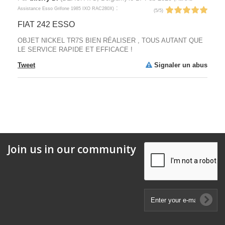
:
Assistance Esso Grifone 1985 IXO RAC280X
)
(
5
/
5
)
FIAT 242 ESSO
OBJET NICKEL TR7S BIEN RÉALISER , TOUS AUTANT QUE
LE SERVICE RAPIDE ET EFFICACE !
Tweet
Signaler un abus
Join us in our community