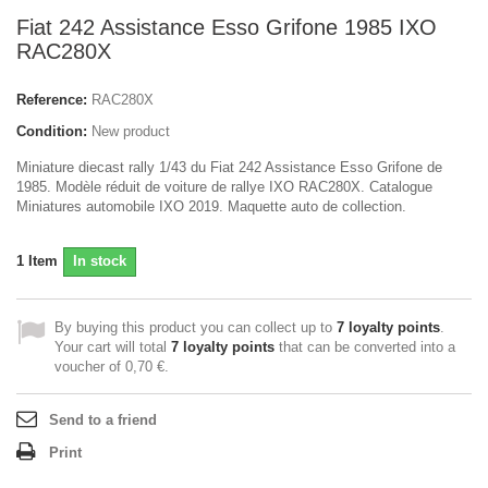
Fiat 242 Assistance Esso Grifone 1985 IXO
RAC280X
Reference:
RAC280X
Condition:
New product
Miniature diecast rally 1/43 du Fiat 242 Assistance Esso Grifone de
1985. Modèle réduit de voiture de rallye IXO RAC280X. Catalogue
Miniatures automobile IXO 2019. Maquette auto de collection.
1
Item
In stock
By buying this product you can collect up to
7
loyalty points
.
Your cart will total
7
loyalty points
that can be converted into a
voucher of
0,70 €
.
Send to a friend
Print