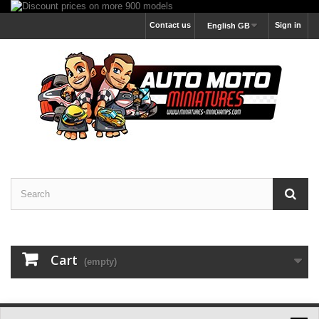
Contact us
Sign in
English GB
Cart
(empty)