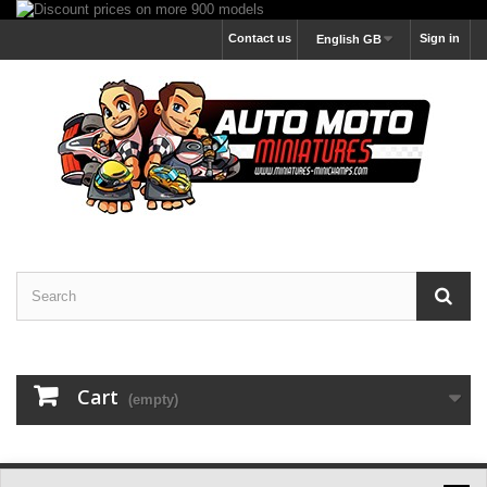
Contact us
Sign in
English GB
Cart
(empty)