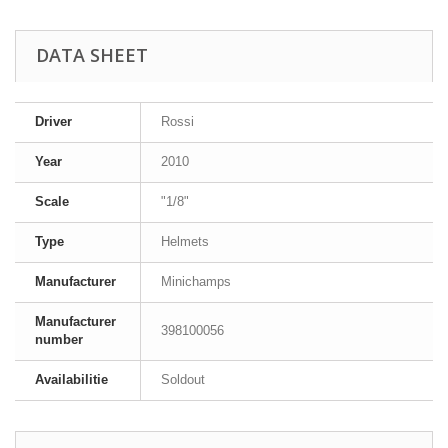
DATA SHEET
Driver
Rossi
Year
2010
Scale
"1/8"
Type
Helmets
Manufacturer
Minichamps
Manufacturer
398100056
number
Availabilitie
Soldout