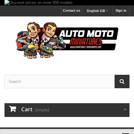
Contact us
Sign in
English GB
Cart
(empty)