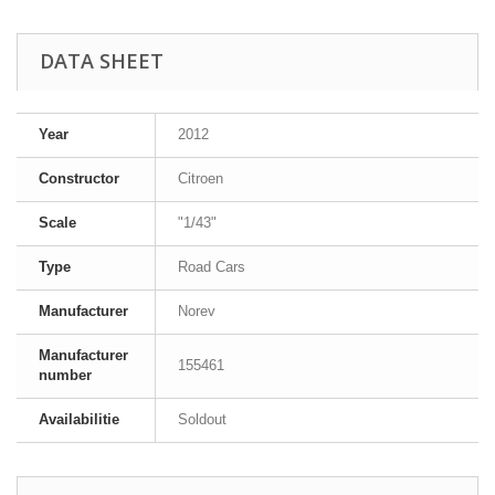
DATA SHEET
Year
2012
Constructor
Citroen
Scale
"1/43"
Type
Road Cars
Manufacturer
Norev
Manufacturer
155461
number
Availabilitie
Soldout