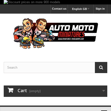
Contact us
Sign in
English GB
Cart
(empty)