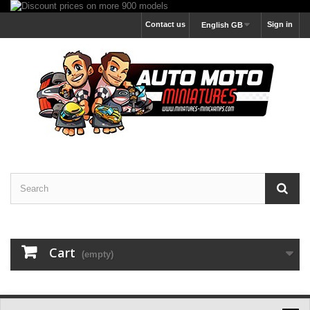
Contact us
Sign in
English GB
Cart
(empty)