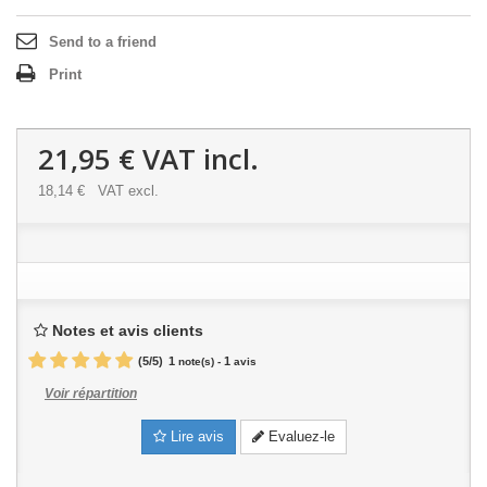
Send to a friend
Print
21,95 €
VAT incl.
18,14 €
VAT excl.
Notes et avis clients
(
5
/
5
)
1
1
note(s) -
avis
Voir répartition
Lire avis
Evaluez-le