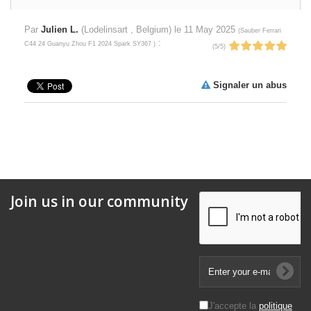
Par
Julien L.
(Lodelinsart , Belgium) le
11 May 2025
(
Sauber Ferrari
:
C44 24 Guanyu Zhou F1 2024 Spark SY367
)
(
5
/
5
)
Signaler un abus
Join us in our community
J'accepte la
politique