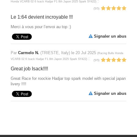
:
Honda VCARB 02 6 Isack Hadjar F1 8th Japon 2025 Spark SY422
)
(
5
/
5
)
Le 1:64 devient incroyable !!!
Merci à vous pour l’envoi au top :)
Signaler un abus
Par
Carmelo N.
(TRIESTE, Italy) le
20 Jul 2025
(
Racing Bulls Honda
:
VCARB 02 6 Isack Hadjar F1 8th Japon 2025 Spark SY422
)
(
5
/
5
)
Great job Isack!!!!
Great Race for roockie Hadjar top spark model with special japan
livery !!!!
Signaler un abus