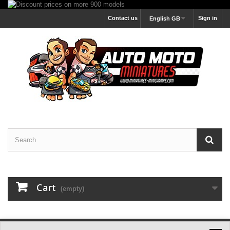
Contact us
Sign in
English GB
Cart
(empty)