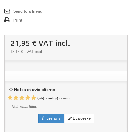
Send to a friend
Print
21,95 €
VAT incl.
18,14 €
VAT excl.
Notes et avis clients
(
5
/
5
)
2
2
note(s) -
avis
Voir répartition
Lire avis
Evaluez-le