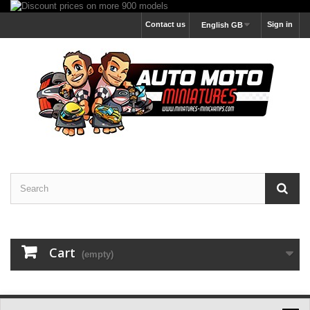
Contact us
Sign in
English GB
Cart
(empty)