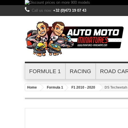
Call us now:
+32 (0)473 19 07 43
FORMULE 1
RACING
ROAD CA
Home
Formula 1
F1 2010 - 2020
DS Techeetah 