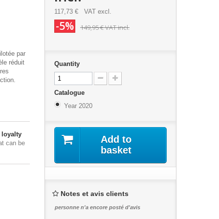
117,73 €
VAT excl.
-5%
149,95 €
VAT incl.
lotée par
le réduit
Quantity
res
ction.
Catalogue
Year 2020
loyalty
Add to
at can be
basket
Notes et avis clients
personne n'a encore posté d'avis