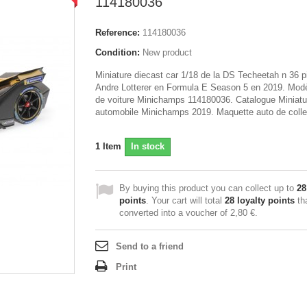
114180036
Reference:
114180036
Condition:
New product
Miniature diecast car 1/18 de la DS Techeetah n 36 pi
Andre Lotterer en Formula E Season 5 en 2019. Modè
de voiture Minichamps 114180036. Catalogue Miniatu
automobile Minichamps 2019. Maquette auto de colle
1
Item
In stock
By buying this product you can collect up to
28
points
. Your cart will total
28
loyalty points
th
converted into a voucher of
2,80 €
.
Send to a friend
Print