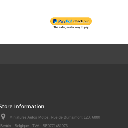
Store Information
Miniatures Autos Motos, Rue de Burhaimont 120, 6880
Bertrix - Belgique - TVA : BE0771481976