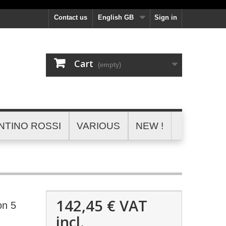
Contact us
English GB
Sign in
Cart
(empty)
NTINO ROSSI
VARIOUS
NEW !
142,45 €
VAT
on 5
incl.