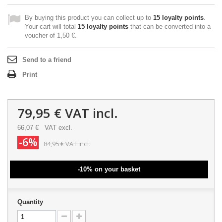
By buying this product you can collect up to
15
loyalty points
.
Your cart will total
15
loyalty points
that can be converted into a
voucher of
1,50 €
.
Send to a friend
Print
79,95 €
VAT incl.
66,07 €
VAT excl.
-6%
84,95 €
VAT incl.
-10% on your basket
Quantity