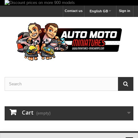
Contact us
Sign in
English GB
Cart
(empty)