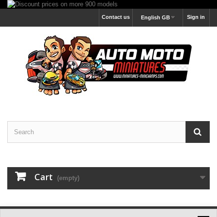
Contact us
Sign in
English GB
Cart
(empty)