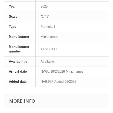
Year
2025
Scale
"1/43"
Type
Formula 1
Manufacturer
Minichamps
Manufacturer
417250330
number
Availabilitie
Available
Arrival date
NW8a 19/2/2026 Minichamps
Added date
NA9.99F Added 05/2025
MORE INFO