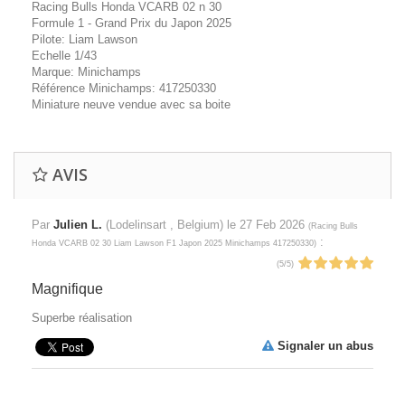
Racing Bulls Honda VCARB 02 n 30
Formule 1 - Grand Prix du Japon 2025
Pilote: Liam Lawson
Echelle 1/43
Marque: Minichamps
Référence Minichamps: 417250330
Miniature neuve vendue avec sa boite
AVIS
Par
Julien L.
(Lodelinsart , Belgium) le
27 Feb 2026
(
Racing Bulls
:
Honda VCARB 02 30 Liam Lawson F1 Japon 2025 Minichamps 417250330
)
(
5
/
5
)
Magnifique
Superbe réalisation
Signaler un abus