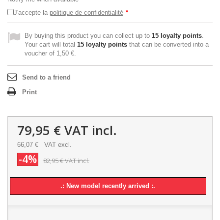
J'accepte la
politique de confidentialité
*
By buying this product you can collect up to
15
loyalty points
.
Your cart will total
15
loyalty points
that can be converted into a
voucher of
1,50 €
.
Send to a friend
Print
79,95 €
VAT incl.
66,07 €
VAT excl.
-4%
82,95 €
VAT incl.
.: New model recently arrived :.