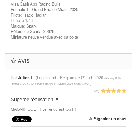
Visa Cash App Racing Bulls
Formule 1 - Grand Prix de Miami 2025
Pilote: Isack Hadjar
Echelle 1/43
Marque: Spark
Référence Spark: S9628
Miniature neuve vendue avec sa boite
AVIS
Par
Julien L.
(Lodelinsart , Belgium) le
09 Feb 2026
(
Racing Bulls
:
Honda VCARB 02 6 Isack Hadjar F1 Miami 2025 Spark S9628
)
(
5
/
5
)
Superbe réalisation !!!
MAGNIFIQUE !!! Le rendu est top !!!
Signaler un abus