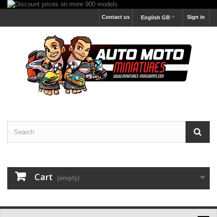
Contact us
Sign in
English GB
Cart
(empty)