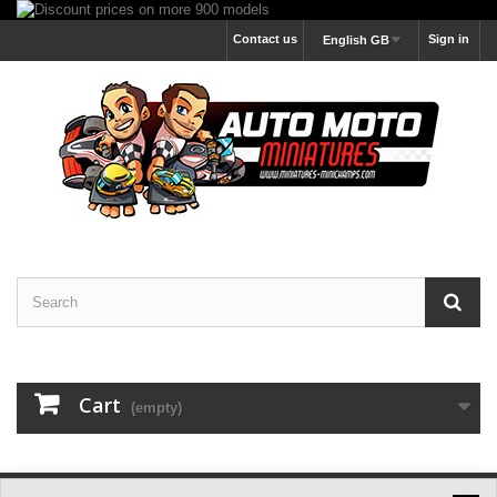
Contact us
Sign in
English GB
Cart
(empty)