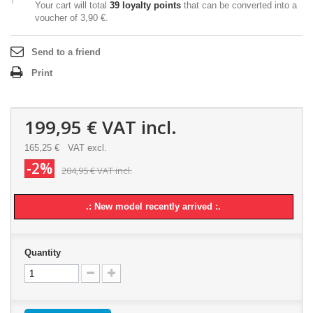
Your cart will total
39
loyalty points
that can be converted into a
voucher of
3,90 €
.
Send to a friend
Print
199,95 €
VAT incl.
165,25 €
VAT excl.
-2%
204,95 €
VAT incl.
.: New model recently arrived :.
Quantity