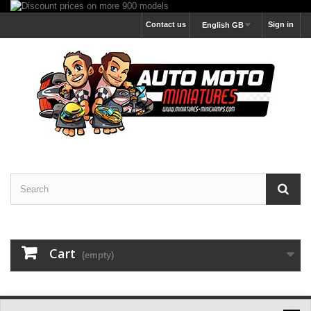
Contact us
Sign in
English GB
Cart
(empty)