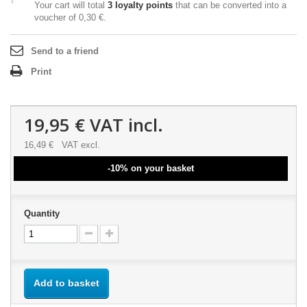
Your cart will total
3
loyalty points
that can be converted into a
voucher of
0,30 €
.
Send to a friend
Print
19,95 €
VAT incl.
16,49 €
VAT excl.
-10% on your basket
Quantity
Add to basket