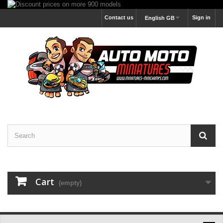
Contact us
Sign in
English GB
Cart
(empty)